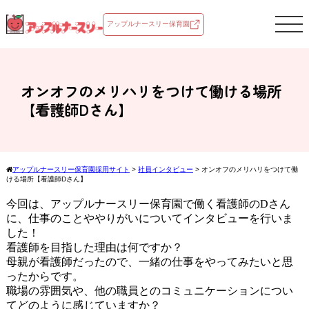
アップルナースリー保育園
スマ
募集情報
社員インタビュー
オンオフのメリハリをつけて働ける場所
【看護師Dさん】
エントリーはこちら
アップルナースリー保育園採用サイト
>
社員インタビュー
>
オンオフのメリハリをつけて働
ける場所【看護師Dさん】
今回は、アップルナースリー保育園で働く看護師のDさん
に、仕事のことややりがいについてインタビューを行いま
した！
看護師を目指した理由は何ですか？
母親が看護師だったので、一緒の仕事をやってみたいと思
ったからです。
職場の雰囲気や、他の職員とのコミュニケーションについ
てどのように感じていますか？